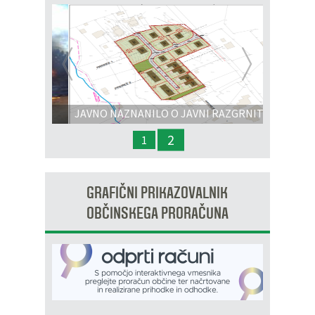
Prejšnja
Nasl
JAVNO NAZNANILO O JAVNI RAZGRNITVI
IN JAVNI OBRAVNAVI - OPPN na območju
2
1
OP8/009 – stanovanjsko območje Dobrava 3
GRAFIČNI PRIKAZOVALNIK
OBČINSKEGA PRORAČUNA