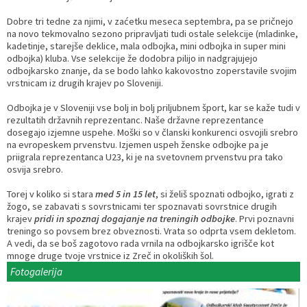
Razvojni programi
Predstavniki občine v svetih zavodov
Prijave in pobude
Splošni akti občine
Delovni čas zdravnikov
Ceniki
Dobre tri tedne za njimi, v zaćetku meseca septembra, pa se pričnejo
na novo tekmovalno sezono pripravljati tudi ostale selekcije (mladinke,
kadetinje, starejše deklice, mala odbojka, mini odbojka in super mini
Kronologija občine
Informacije javnega značaja
Društva
odbojka) kluba. Vse selekcije že dodobra pilijo in nadgrajujejo
odbojkarsko znanje, da se bodo lahko kakovostno zoperstavile svojim
vrstnicam iz drugih krajev po Sloveniji.
Fotogalerija
Lokalne volitve
Lokacije defibrilatorjev
Odbojka je v Sloveniji vse bolj in bolj priljubnem šport, kar se kaže tudi v
rezultatih državnih reprezentanc. Naše državne reprezentance
Vizitka
Varuhov kotiček
dosegajo izjemne uspehe. Moški so v članski konkurenci osvojili srebro
na evropeskem prvenstvu. Izjemen uspeh ženske odbojke pa je
priigrala reprezentanca U23, ki je na svetovnem prvenstvu pra tako
osvija srebro.
Torej v koliko si stara
med 5 in 15 let
, si želiš spoznati odbojko, igrati z
žogo, se zabavati s sovrstnicami ter spoznavati sovrstnice drugih
krajev
pridi in spoznaj dogajanje na treningih odbojke
. Prvi poznavni
treningo so povsem brez obveznosti. Vrata so odprta vsem dekletom.
A vedi, da se boš zagotovo rada vrnila na odbojkarsko igrišče kot
mnoge druge tvoje vrstnice iz Zreč in okoliških šol.
Fotogalerija