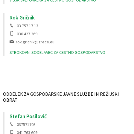
VIŠJA SVETOVALKA ZA CESTNO GOSPODARSTVO
Rok Gričnik
03 757 17 13
030 427 269
rok.gricnik@zrece.eu
STROKOVNI SODELAVEC ZA CESTNO GOSPODARSTVO
ODDELEK ZA GOSPODARSKE JAVNE SLUŽBE IN REŽIJSKI
OBRAT
Štefan Posilovič
037571703
041 763 609