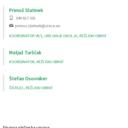
Primož Slatinek
040 617 201
primoz.slatinek@zrece.eu
KOORDINATOR VII/1, UREJANJE OKOLJA, REŽIJSKI OBRAT
Matjaž Turščak
KOORDINATOR, REŽIJSKI OBRAT
Štefan Osovniker
ČISTILEC, REŽIJSKI OBRAT
Skupna občinska uprava