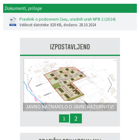
Dokumenti, priloge
Pravilnik o poslovnem času, uradnih urah NPB 2 (2024)
Velikost datoteke: 820 KB
, dodano: 28.10.2024
IZPOSTAVLJENO
Prejšnja
Nasl
JAVNO NAZNANILO O JAVNI RAZGRNITVI
IN JAVNI OBRAVNAVI - OPPN na območju
2
1
OP8/009 – stanovanjsko območje Dobrava 3