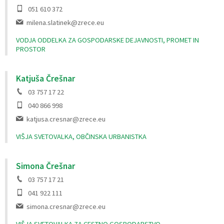
051 610 372
milena.slatinek@zrece.eu
VODJA ODDELKA ZA GOSPODARSKE DEJAVNOSTI, PROMET IN
PROSTOR
Katjuša Črešnar
03 757 17 22
040 866 998
katjusa.cresnar@zrece.eu
VIŠJA SVETOVALKA, OBČINSKA URBANISTKA
Simona Črešnar
03 757 17 21
041 922 111
simona.cresnar@zrece.eu