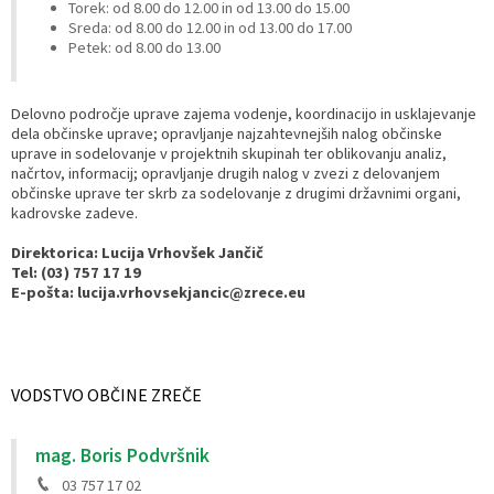
Torek:
od 8.00 do 12.00 in od 13.00 do 15.00
Sreda:
od 8.00 do 12.00 in od 13.00 do 17.00
Razvojni programi
Predstavniki občine v svetih zavodov
Prijave in pobude
Splošni akti občine
Delovni čas zdravnikov
Ceniki
Petek:
od 8.00 do 13.00
Kronologija občine
Informacije javnega značaja
Društva
Delovno področje uprave zajema vodenje, koordinacijo in usklajevanje
dela občinske uprave; opravljanje najzahtevnejših nalog občinske
Fotogalerija
Lokalne volitve
Lokacije defibrilatorjev
uprave in sodelovanje v projektnih skupinah ter oblikovanju analiz,
načrtov, informacij; opravljanje drugih nalog v zvezi z delovanjem
občinske uprave ter skrb za sodelovanje z drugimi državnimi organi,
Vizitka
Varuhov kotiček
kadrovske zadeve.
Direktorica: Lucija Vrhovšek Jančič
Tel: (03) 757 17 19
E-pošta: lucija.vrhovsekjancic@zrece.eu
VODSTVO OBČINE ZREČE
mag. Boris Podvršnik
03 757 17 02