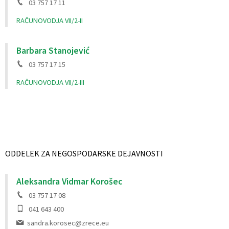
03 757 17 11
RAČUNOVODJA VII/2-II
Barbara Stanojević
03 757 17 15
RAČUNOVODJA VII/2-III
ODDELEK ZA NEGOSPODARSKE DEJAVNOSTI
Aleksandra Vidmar Korošec
03 757 17 08
041 643 400
sandra.korosec@zrece.eu