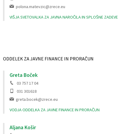
polona.matevzic@zrece.eu
VIŠJA SVETOVALKA ZA JAVNA NAROČILA IN SPLOŠNE ZADEVE
ODDELEK ZA JAVNE FINANCE IN PRORAČUN
Greta Boček
03 757 17 04
031 301618
greta.bocek@zrece.eu
VODJA ODDELKA ZA JAVNE FINANCE IN PRORAČUN
Aljana Košir