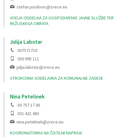
stefan.posilovic@zrece.eu
VODJA ODDELKA ZA GOSPODARSKE JAVNE SLUŽBE TER
REŽIJSKEGA OBRATA
Julija Labotar
037571710
030 995 111
julija.labotar@zrece.eu
STROKOVNA SODELAVKA ZA KOMUNALNE ZADEVE
Nina Petelinek
03 757 17 06
031 421 483
nina.petelinek@zrece.eu
KOORDINATORKA NA ČISTILNI NAPRAVI