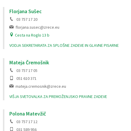
Florjana Sušec
03 757 17 20
florjana.susec@zrece.eu
Cesta na Roglo 13 b
VODJA SEKRETARIATA ZA SPLOŠNE ZADEVE IN GLAVNE PISARNE
Mateja Čremošnik
03 757 17 05
051 610 371
mateja.cremosnik@zrece.eu
VIŠJA SVETOVALKA ZA PREMOŽENJSKO PRAVNE ZADEVE
Polona Matevžič
03 757 17 12
031 589 956