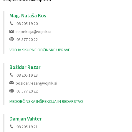
Mag. Nataša Kos
08 205 19 20
inspekcija@vojnik.si
03 577 20 22
VODJA SKUPNE OBČINSKE UPRAVE
Božidar Rezar
08 205 19 23
bozidar.rezar@vojnik.si
03 577 20 22
MEDOBČINSKA INŠPEKCIJA IN REDARSTVO
Damjan Vahter
08 205 19 21