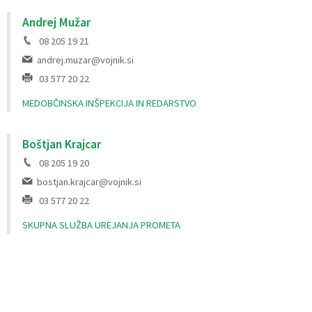
Andrej Mužar
08 205 19 21
andrej.muzar@vojnik.si
03 577 20 22
MEDOBČINSKA INŠPEKCIJA IN REDARSTVO
Boštjan Krajcar
08 205 19 20
bostjan.krajcar@vojnik.si
03 577 20 22
SKUPNA SLUŽBA UREJANJA PROMETA