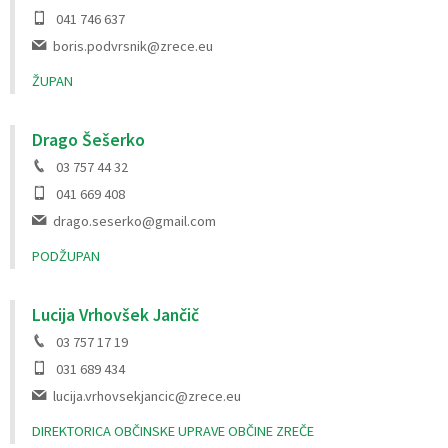
041 746 637
boris.podvrsnik@zrece.eu
ŽUPAN
Drago Šešerko
03 757 44 32
041 669 408
drago.seserko@gmail.com
PODŽUPAN
Lucija Vrhovšek Jančič
03 757 17 19
031 689 434
lucija.vrhovsekjancic@zrece.eu
DIREKTORICA OBČINSKE UPRAVE OBČINE ZREČE