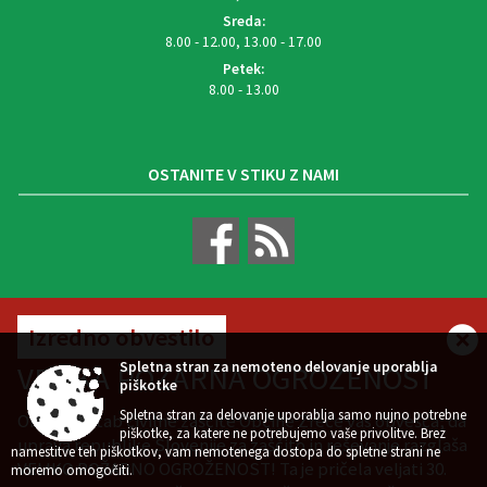
Sreda:
8.00 - 12.00, 13.00 - 17.00
Petek:
8.00 - 13.00
OSTANITE V STIKU Z NAMI
VREMENSKA NAPOVED
Izredno obvestilo
Spletna stran za nemoteno delovanje uporablja
VELIKA POŽARNA OGROŽENOST
piškotke
Spletna stran za delovanje uporablja samo nujno potrebne
Občinski štab civilne zaščite Občine Zreče vas obvešča, da
Zasnova, izvedba in vzdrževanje: Sigmateh d.o.o.
piškotke, za katere ne potrebujemo vaše privolitve. Brez
uprava republike Slovenije za zaščito in reševanje razglaša
namestitve teh piškotkov, vam nemotenega dostopa do spletne strani ne
Splošni pogoji spletne strani
Center za varstvo osebnih podatkov
|
|
VELIKO POŽARNO OGROŽENOST! Ta je pričela veljati 30.
moremo omogočiti.
Izjava o dostopnosti (ZDSMA)
Politika piškotkov
Kazalo strani
|
|