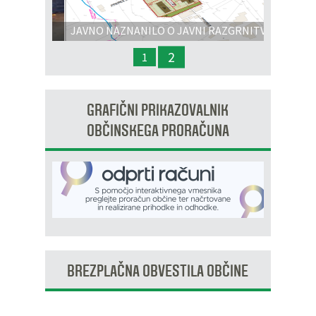
Prejšnja
Nasl
JAVNO NAZNANILO O JAVNI RAZGRNITVI
IN JAVNI OBRAVNAVI - OPPN na območju
2
1
OP8/009 – stanovanjsko območje Dobrava 3
GRAFIČNI PRIKAZOVALNIK
OBČINSKEGA PRORAČUNA
BREZPLAČNA OBVESTILA OBČINE