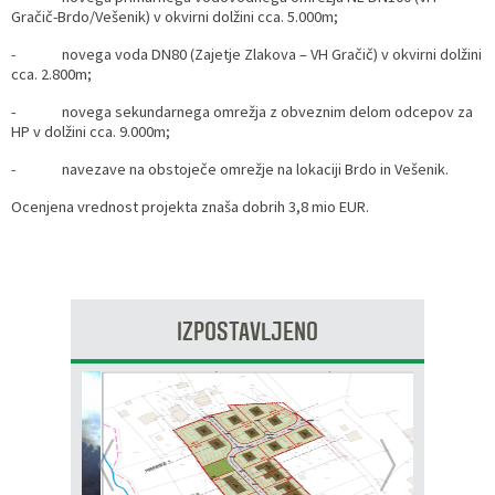
Gračič-Brdo/Vešenik) v okvirni dolžini cca. 5.000m;
- novega voda DN80 (Zajetje Zlakova – VH Gračič) v okvirni dolžini
cca. 2.800m;
- novega sekundarnega omrežja z obveznim delom odcepov za
HP v dolžini cca. 9.000m;
- navezave na obstoječe omrežje na lokaciji Brdo in Vešenik.
Ocenjena vrednost projekta znaša dobrih 3,8 mio EUR.
IZPOSTAVLJENO