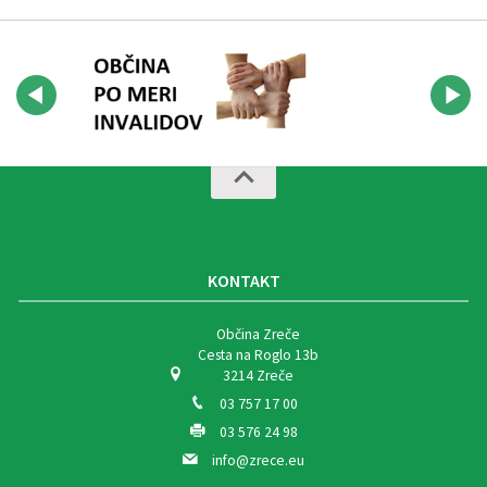
KONTAKT
Občina Zreče
Cesta na Roglo 13b
3214 Zreče
03 757 17 00
03 576 24 98
info@zrece.eu