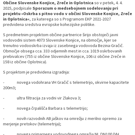
Občine Slovenske Konjice, Zreče in Oplotnica
so v petek, 4. 4.
2025, podpisale
Sporazum o medsebojnem sodelovanju pri
Razvojni programi
Predstavniki občine v svetih zavodov
Prijave in pobude
Splošni akti občine
Delovni čas zdravnikov
Ceniki
projektu »Oskrba s pitno vodo v občini Slovenske Konjice, Zreče
in Oplotnica«
, za katerega so s Programom EKP 2021-2027
Kronologija občine
Informacije javnega značaja
Društva
predvidena sredstva evropske kohezijske politike.
S predmetnim projektom občine partnerice širijo obstoječi javni
Fotogalerija
Lokalne volitve
Lokacije defibrilatorjev
vodovodni sistem 4073 Slovenske Konjice, na območje, kjer se
trenutno vodooskrba izvaja iz zasebnega vodovoda Bezina-Gračič.
Območje obsega cca. 333 odjemnih mest in cca. 1019 oskrbovanih
Vizitka
Varuhov kotiček
prebivalcev (755 iz občine Slovenske Konjice, 106 iz občine Zreče in
158 iz občine Oplotnica).
S projektom je predvidena izgradnja:
- novega vodohrana VH Gračič s telemetrijo, okvirne kapacitete
200m3;
- ultra filtracija za vodni vir Zlakova 3;
- novega črpališča Barbara s telemetrijo;
- novih razvodnih AB jaškov na omrežju z merilno opremo za
merjenje pretokov (telemetrija);
- novega primarnega vodovodnega omrežja NL DN100 (VH