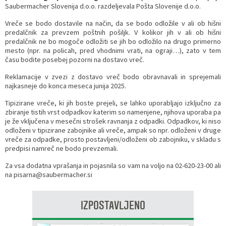
Saubermacher Slovenija d.o.o. razdeljevala Pošta Slovenije d.o.o.
Vreče se bodo dostavile na način, da se bodo odložile v ali ob hišni
predalčnik za prevzem poštnih pošiljk. V kolikor jih v ali ob hišni
predalčnik ne bo mogoče odložiti se jih bo odložilo na drugo primerno
mesto (npr. na policah, pred vhodnimi vrati, na ograji…), zato v tem
času bodite posebej pozorni na dostavo vreč.
Reklamacije v zvezi z dostavo vreč bodo obravnavali in sprejemali
najkasneje do konca meseca junija 2025.
Tipizirane vreče, ki jih boste prejeli, se lahko uporabljajo izključno za
zbiranje tistih vrst odpadkov katerim so namenjene, njihova uporaba pa
je že vključena v mesečni strošek ravnanja z odpadki. Odpadkov, ki niso
odloženi v tipizirane zabojnike ali vreče, ampak so npr. odloženi v druge
vreče za odpadke, prosto postavljeni/odloženi ob zabojniku, v skladu s
predpisi namreč ne bodo prevzemali.
Za vsa dodatna vprašanja in pojasnila so vam na voljo na 02-620-23-00 ali
na pisarna@saubermacher.si
IZPOSTAVLJENO