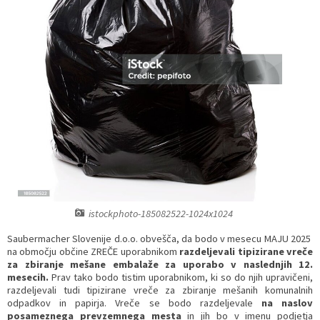
Razvojni programi
Predstavniki občine v svetih zavodov
Prijave in pobude
Splošni akti občine
Delovni čas zdravnikov
Ceniki
Kronologija občine
Informacije javnega značaja
Društva
Fotogalerija
Lokalne volitve
Lokacije defibrilatorjev
Vizitka
Varuhov kotiček
istockphoto-185082522-1024x1024
Saubermacher Slovenije d.o.o. obvešča, da bodo v mesecu MAJU 2025
na območju občine ZREČE uporabnikom
razdeljevali tipizirane vreče
za zbiranje mešane embalaže za uporabo v naslednjih 12.
mesecih.
Prav tako bodo tistim uporabnikom, ki so do njih upravičeni,
razdeljevali tudi tipizirane vreče za zbiranje mešanih komunalnih
odpadkov in papirja. Vreče se bodo razdeljevale
na naslov
posameznega prevzemnega mesta
in jih bo v imenu podjetja