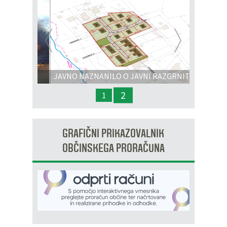
Prejšnja
Nasl
JAVNO NAZNANILO O JAVNI RAZGRNITVI
IN JAVNI OBRAVNAVI - OPPN na območju
2
1
OP8/009 – stanovanjsko območje Dobrava 3
GRAFIČNI PRIKAZOVALNIK
OBČINSKEGA PRORAČUNA