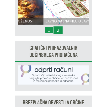
Prejšnja
Nasl
ENOST
JAVNO NAZNANILO O JAVNI RAZGRNITVI
IN JAVNI OBRAVNAVI - OPPN na območju
2
1
OP8/009 – stanovanjsko območje Dobrava 3
GRAFIČNI PRIKAZOVALNIK
OBČINSKEGA PRORAČUNA
BREZPLAČNA OBVESTILA OBČINE