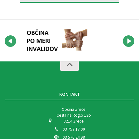
KONTAKT
Občina Zreče
Cesta na Roglo 13b
3214 Zreče
03 757 17 00
03 576 24 98