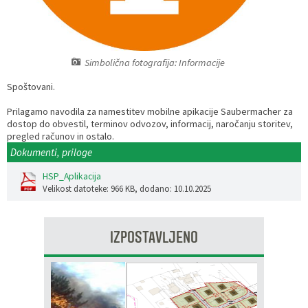
Razvojni programi
Predstavniki občine v svetih zavodov
Prijave in pobude
Splošni akti občine
Delovni čas zdravnikov
Ceniki
Kronologija občine
Informacije javnega značaja
Društva
Simbolična fotografija: Informacije
Spoštovani.
Fotogalerija
Lokalne volitve
Lokacije defibrilatorjev
Prilagamo navodila za namestitev mobilne apikacije Saubermacher za
Vizitka
Varuhov kotiček
dostop do obvestil, terminov odvozov, informacij, naročanju storitev,
pregled računov in ostalo.
Dokumenti, priloge
HSP_Aplikacija
Velikost datoteke: 966 KB
, dodano: 10.10.2025
IZPOSTAVLJENO