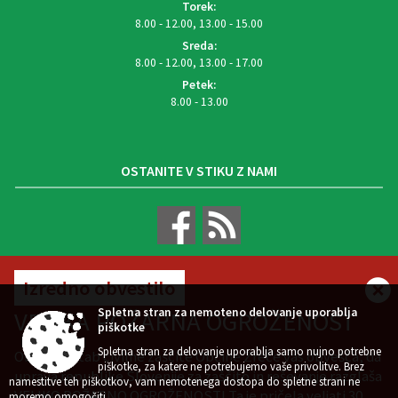
Torek:
8.00 - 12.00, 13.00 - 15.00
Sreda:
8.00 - 12.00, 13.00 - 17.00
Petek:
8.00 - 13.00
OSTANITE V STIKU Z NAMI
Izredno obvestilo
VREMENSKA NAPOVED
Spletna stran za nemoteno delovanje uporablja
VELIKA POŽARNA OGROŽENOST
piškotke
Spletna stran za delovanje uporablja samo nujno potrebne
Občinski štab civilne zaščite Občine Zreče vas obvešča, da
piškotke, za katere ne potrebujemo vaše privolitve. Brez
uprava republike Slovenije za zaščito in reševanje razglaša
Zasnova, izvedba in vzdrževanje: Sigmateh d.o.o.
namestitve teh piškotkov, vam nemotenega dostopa do spletne strani ne
VELIKO POŽARNO OGROŽENOST! Ta je pričela veljati 30.
moremo omogočiti.
Splošni pogoji spletne strani
Center za varstvo osebnih podatkov