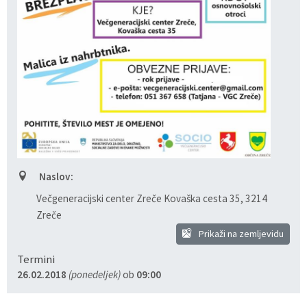
Razvojni programi
Predstavniki občine v svetih zavodov
Prijave in pobude
Splošni akti občine
Delovni čas zdravnikov
Ceniki
Kronologija občine
Informacije javnega značaja
Društva
Fotogalerija
Lokalne volitve
Lokacije defibrilatorjev
Vizitka
Varuhov kotiček
Naslov:
Večgeneracijski center Zreče Kovaška cesta 35
,
3214
Zreče
Prikaži na zemljevidu
Termini
26.02.2018
(ponedeljek)
ob
09:00