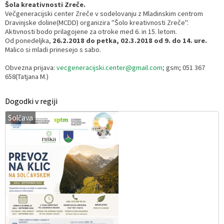
Šola kreativnosti Zreče.
Večgeneracijski center Zreče v sodelovanju z Mladinskim centrom
Dravinjske doline(MCDD) organizira "Šolo kreativnosti Zreče".
Aktivnosti bodo prilagojene za otroke med 6. in 15. letom.
Od ponedeljka,
26.2.2018 do petka, 02.3.2018 od 9. do 14. ure.
Malico si mladi prinesejo s sabo.
Obvezna prijava:
vecgeneracijski.center@gmail.com;
gsm; 051 367
658(Tatjana M.)
Dogodki v regiji
Solčava