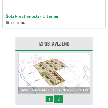
Šola kreativnosti - 2. termin
10. 08. 2026
IZPOSTAVLJENO
Prejšnja
Nasl
JAVNO NAZNANILO O JAVNI RAZGRNITVI
IN JAVNI OBRAVNAVI - OPPN na območju
2
1
OP8/009 – stanovanjsko območje Dobrava 3