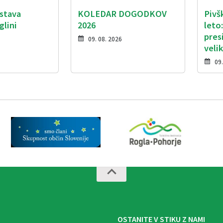
zstava
KOLEDAR DOGODKOV
Pivš
glini
2026
leto
pres
09. 08. 2026
veli
09.
OSTANITE V STIKU Z NAMI