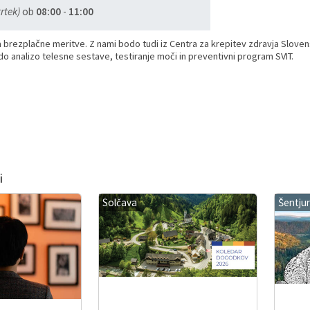
rtek)
ob
08:00
-
11:00
na brezplačne meritve. Z nami bodo tudi iz Centra za krepitev zdravja Slove
odo analizo telesne sestave, testiranje moči in preventivni program SVIT.
i
Solčava
Šentjur