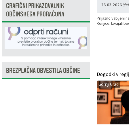
GRAFIČNI PRIKAZOVALNIK
26.03.2026
(čet
Razvojni programi
Predstavniki občine v svetih zavodov
Prijave in pobude
Splošni akti občine
Delovni čas zdravnikov
Ceniki
OBČINSKEGA PRORAČUNA
Prijazno vabljeni 
Kronologija občine
Informacije javnega značaja
Društva
Konjice. Izvajali b
Fotogalerija
Lokalne volitve
Lokacije defibrilatorjev
Vizitka
Varuhov kotiček
BREZPLAČNA OBVESTILA OBČINE
Dogodki v regij
Gornji Grad