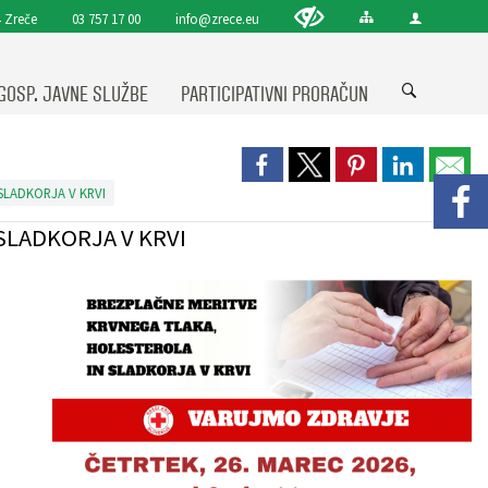
 Zreče
03 757 17 00
info@zrece.eu
GOSP. JAVNE SLUŽBE
PARTICIPATIVNI PRORAČUN
SLADKORJA V KRVI
SLADKORJA V KRVI