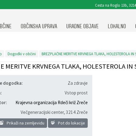
Cesta na Roglo 13b, 3214
BČINE
OBČINSKA UPRAVA
URADNE OBJAVE
LOKALNO
o
Dogodki v občini
BREZPLAČNE MERITVE KRVNEGA TLAKA, HOLESTEROLA IN 
 MERITVE KRVNEGA TLAKA, HOLESTEROLA IN 
je dogodka:
Za zdravje
ja
:
Vstop prost
tor:
Krajevna organizacija Rdeči križ Zreče
Večgeneracijski center
,
3214 Zreče
Prikaži na zemljevidu
Pot do lokacije