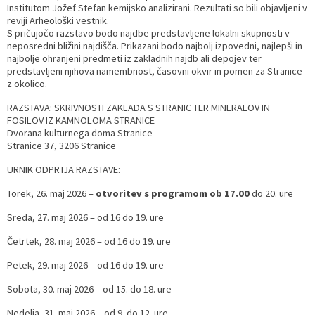
Institutom Jožef Stefan kemijsko analizirani. Rezultati so bili objavljeni v
reviji Arheološki vestnik.
S pričujočo razstavo bodo najdbe predstavljene lokalni skupnosti v
neposredni bližini najdišča. Prikazani bodo najbolj izpovedni, najlepši in
najbolje ohranjeni predmeti iz zakladnih najdb ali depojev ter
predstavljeni njihova namembnost, časovni okvir in pomen za Stranice
z okolico.
RAZSTAVA: SKRIVNOSTI ZAKLADA S STRANIC TER MINERALOV IN
FOSILOV IZ KAMNOLOMA STRANICE
Dvorana kulturnega doma Stranice
Stranice 37, 3206 Stranice
URNIK ODPRTJA RAZSTAVE:
Torek, 26. maj 2026 –
otvoritev s programom ob 17.00
do 20. ure
Sreda, 27. maj 2026 – od 16 do 19. ure
Četrtek, 28. maj 2026 – od 16 do 19. ure
Petek, 29. maj 2026 – od 16 do 19. ure
Sobota, 30. maj 2026 – od 15. do 18. ure
Nedelja, 31. maj 2026 – od 9. do 12. ure