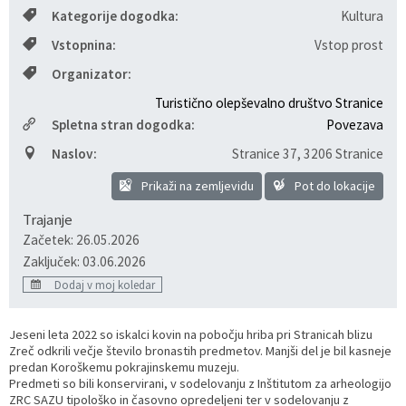
Kategorije dogodka:
Kultura
Razvojni programi
Predstavniki občine v svetih zavodov
Prijave in pobude
Splošni akti občine
Delovni čas zdravnikov
Ceniki
Vstopnina:
Vstop prost
Kronologija občine
Informacije javnega značaja
Društva
Organizator:
Turistično olepševalno društvo Stranice
Fotogalerija
Lokalne volitve
Lokacije defibrilatorjev
Spletna stran dogodka:
Povezava
Naslov:
Stranice 37
,
3206 Stranice
Vizitka
Varuhov kotiček
Prikaži na zemljevidu
Pot do lokacije
Trajanje
Začetek: 26.05.2026
Zaključek: 03.06.2026
Dodaj v moj koledar
Jeseni leta 2022 so iskalci kovin na pobočju hriba pri Stranicah blizu
Zreč odkrili večje število bronastih predmetov. Manjši del je bil kasneje
predan Koroškemu pokrajinskemu muzeju.
Predmeti so bili konservirani, v sodelovanju z Inštitutom za arheologijo
ZRC SAZU tipološko in časovno opredeljeni ter v sodelovanju z