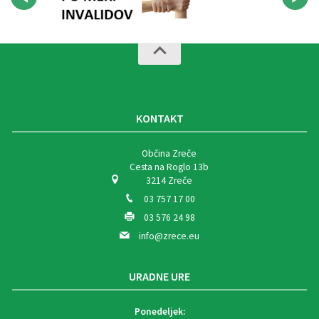
KONTAKT
Občina Zreče
Cesta na Roglo 13b
3214 Zreče
03 757 17 00
03 576 24 98
info@zrece.eu
URADNE URE
Ponedeljek: