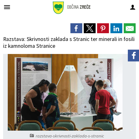
OBČINA
ZREČE
Za pričetek iskanja kliknite na puščico >
Prostorsko načrtovanje
GOSP. JAVNE SLUŽBE
OBČINSKA UPRAVA
URADNE OBJAVE
ORGANI OBČINE
Občinski svet
Pristojnosti
DEDIŠČINA
LOKALNO
Vodovod
OBČINA
Razstava: Skrivnosti zaklada s Stranic ter minerali in fosili
O občini Zreče
Župan
Pristojnosti
Organigram uprave
Premoženjskopravne in splošne zadeve
Novice in obvestila
Novice in obvestila
DEDIŠČINA
Naravna
Vodovod
Osnovni podatki
iz kamnoloma Stranice
Simboli občine
Podžupan
Člani
Direktorica občinske uprave
Gospodarske in stanovanjske zadeve
Javni razpisi in objave
Občinski prostorski plan (OPP)
Lokalni utrip
Tehniška
Kanalizacija
Analize pitne vode
Prijateljska mesta
Občinski svet
Seje
Pristojnosti
Negospodarske zadeve
Javna naročila
Občinski prostorski načrt (OPN)
Dogodki v občini
Sakralna
Ravnanje z odpadki
Letna poročila o pitni vodi
Politične stranke
Nadzorni odbor
Seznam uradnih oseb
Javne finance in proračun
Prostorsko načrtovanje
Občinski podrobni prostorski načrti (OPPN)
Zapore cest
Etnološka
Cestno gospodarstvo
Prejemniki priznanj
Občinska volilna komisija
Zaposleni v občinski upravi
Okolje in prostor
Proračun občine
Lokacijske preveritve
Občinski časopis
Knjige o Zrečah
Pokopališče
Krajevne skupnosti
Delovna telesa
Skupna občinska uprava
Premoženje Občine Zreče
Pomembne številke
Urejanje javnih površin
Upravni postopki
Zaščita in reševanje-Štab CZ
Vloge in obrazci
Projekti
Javni zavodi
Javna razsvetljava
razstava-skrivnosti-zaklada-s-stranic