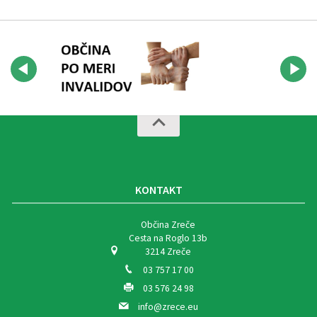
KONTAKT
Občina Zreče
Cesta na Roglo 13b
3214 Zreče
03 757 17 00
03 576 24 98
info@zrece.eu