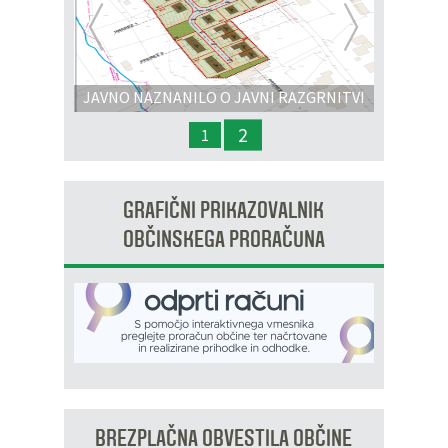
Prejšnja
Nasl
JAVNO NAZNANILO O JAVNI RAZGRNITVI
IN JAVNI OBRAVNAVI - OPPN na območju
2
1
OP8/009 – stanovanjsko območje Dobrava 3
GRAFIČNI PRIKAZOVALNIK
OBČINSKEGA PRORAČUNA
BREZPLAČNA OBVESTILA OBČINE