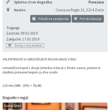
Spletna stran dogodka:
Povezava
Razvojni programi
Predstavniki občine v svetih zavodov
Prijave in pobude
Splošni akti občine
Delovni čas zdravnikov
Ceniki
Naslov:
Cesta na Roglo 15
,
3214 Zreče
Prikaži na zemljevidu
Pot do lokacije
Kronologija občine
Informacije javnega značaja
Društva
Trajanje
Fotogalerija
Lokalne volitve
Lokacije defibrilatorjev
Začetek: 09.02.2019
Zaključek: 17.03.2019
Vizitka
Varuhov kotiček
Dodaj v moj koledar
VALENTINOVO in GREGORJEVO RAZVAJANJE V IDILI
romantična kopel v dvoje (eterika vrtnica) s finsko savno, penino in
sladkim presenečenjem za dve osebi
120 min (98€ - 20% = 78,4€)
Dogodki v regiji
Gornji Grad