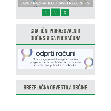
JAVNO NAZNANILO O JAVNI RAZGRNITVI
IN JAVNI OBRAVNAVI - OPPN na območju
2
1
3
OP8/009 – stanovanjsko območje Dobrava 3
GRAFIČNI PRIKAZOVALNIK
OBČINSKEGA PRORAČUNA
BREZPLAČNA OBVESTILA OBČINE