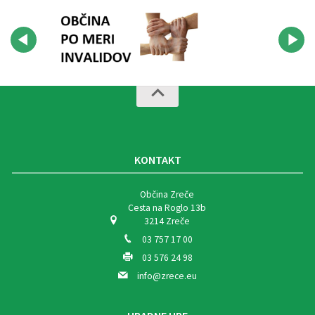
KONTAKT
Občina Zreče
Cesta na Roglo 13b
3214 Zreče
03 757 17 00
03 576 24 98
info@zrece.eu