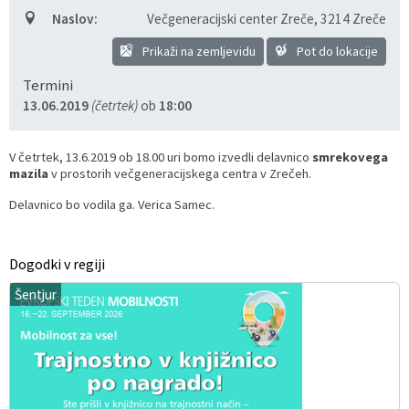
Naslov:
Večgeneracijski center Zreče
,
3214 Zreče
Razvojni programi
Predstavniki občine v svetih zavodov
Prijave in pobude
Splošni akti občine
Delovni čas zdravnikov
Ceniki
Prikaži na zemljevidu
Pot do lokacije
Kronologija občine
Informacije javnega značaja
Društva
Termini
13.06.2019
(četrtek)
ob
18:00
Fotogalerija
Lokalne volitve
Lokacije defibrilatorjev
V četrtek, 13.6.2019 ob 18.00 uri bomo izvedli delavnico
smrekovega
Vizitka
Varuhov kotiček
mazila
v prostorih večgeneracijskega centra v Zrečeh.
Delavnico bo vodila ga. Verica Samec.
Dogodki v regiji
Šentjur