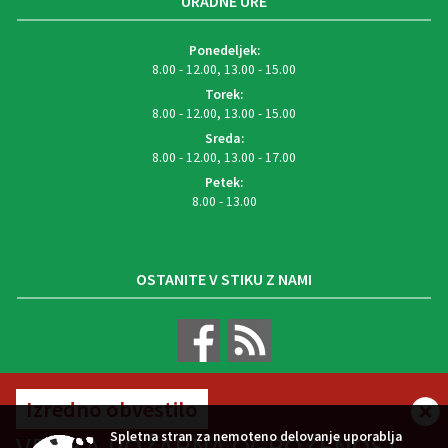
URADNE URE
Ponedeljek:
8.00 - 12.00, 13.00 - 15.00
Torek:
8.00 - 12.00, 13.00 - 15.00
Sreda:
8.00 - 12.00, 13.00 - 17.00
Petek:
8.00 - 13.00
OSTANITE V STIKU Z NAMI
Izredno obvestilo
VREMENSKA NAPOVED
Spletna stran za nemoteno delovanje uporablja
VELIKA POŽARNA OGROŽENOST