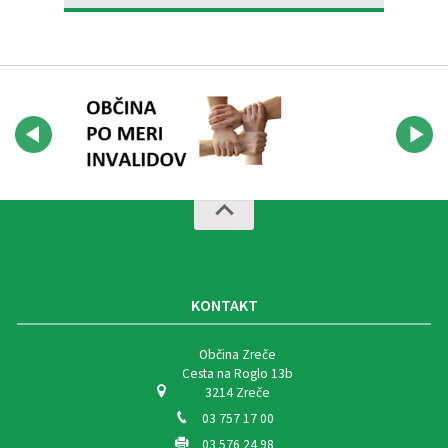
KONTAKT
Občina Zreče
Cesta na Roglo 13b
3214 Zreče
03 757 17 00
03 576 24 98