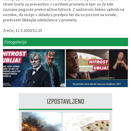
strani Sveta za preventivo v cestnem prometu in kjer so že bile
Razvojni programi
Predstavniki občine v svetih zavodov
Prijave in pobude
Splošni akti občine
Delovni čas zdravnikov
Ceniki
zaznane pogoste prekoračitve hitrosti. Z nadzorom želimo vplivati na
voznike, da vozijo v skladu s predpisi ter da so pozorni na ostale,
predvsem šibkejše udeležence v prometu.
Kronologija občine
Informacije javnega značaja
Društva
Zreče; 11.5.2020/11:25
Fotogalerija
Lokalne volitve
Lokacije defibrilatorjev
Fotogalerija
Vizitka
Varuhov kotiček
IZPOSTAVLJENO