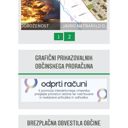
Prejšnja
Nasl
OŽENOST
JAVNO NAZNANILO O JAVNI RAZGRNITVI
IN JAVNI OBRAVNAVI - OPPN na območju
2
1
OP8/009 – stanovanjsko območje Dobrava 3
GRAFIČNI PRIKAZOVALNIK
OBČINSKEGA PRORAČUNA
BREZPLAČNA OBVESTILA OBČINE