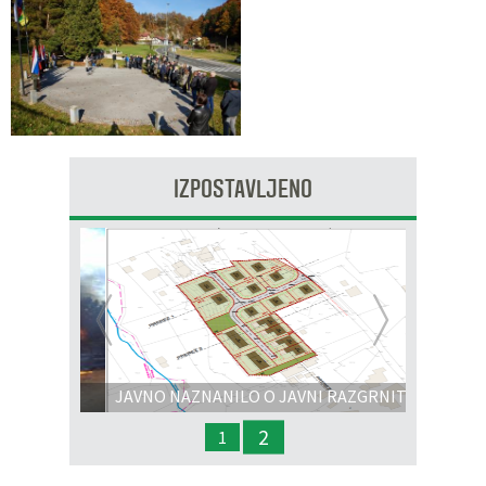
IZPOSTAVLJENO
Prejšnja
Nasl
JAVNO NAZNANILO O JAVNI RAZGRNITVI
IN JAVNI OBRAVNAVI - OPPN na območju
2
1
OP8/009 – stanovanjsko območje Dobrava 3