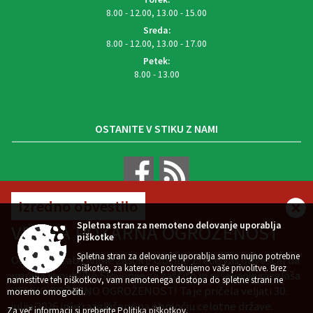
8.00 - 12.00, 13.00 - 15.00
Sreda:
8.00 - 12.00, 13.00 - 17.00
Petek:
8.00 - 13.00
OSTANITE V STIKU Z NAMI
Izredno obvestilo
VREMENSKA NAPOVED
Spletna stran za nemoteno delovanje uporablja
VELIKA POŽARNA OGROŽENOST
piškotke
Spletna stran za delovanje uporablja samo nujno potrebne
Občinski štab civilne zaščite Občine Zreče vas obvešča, da
piškotke, za katere ne potrebujemo vaše privolitve. Brez
uprava republike Slovenije za zaščito in reševanje razglaša
namestitve teh piškotkov, vam nemotenega dostopa do spletne strani ne
VELIKO POŽARNO OGROŽENOST! Ta je pričela veljati 30.
Zasnova, izvedba in vzdrževanje: Sigmateh d.o.o.
moremo omogočiti.
julija 2026 in je razglašena na območju celotne države.
Splošni pogoji spletne strani
Center za varstvo osebnih podatkov
|
|
Za več informacij si preberite
Politika piškotkov
.