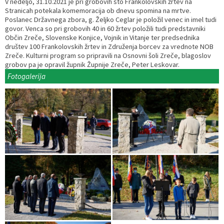
V nedeljo, 31.10.2021 je pri grobovih sto Frankolovskih žrtev na
Stranicah potekala komemoracija ob dnevu spomina na mrtve.
Razvojni programi
Predstavniki občine v svetih zavodov
Prijave in pobude
Splošni akti občine
Delovni čas zdravnikov
Ceniki
Poslanec Državnega zbora, g. Željko Ceglar je položil venec in imel tudi
govor. Venca so pri grobovih 40 in 60 žrtev položili tudi predstavniki
Občin Zreče, Slovenske Konjice, Vojnik in Vitanje ter predsednika
Kronologija občine
Informacije javnega značaja
Društva
društev 100 Frankolovskih žrtev in Združenja borcev za vrednote NOB
Zreče. Kulturni program so pripravili na Osnovni šoli Zreče, blagoslov
Fotogalerija
Lokalne volitve
Lokacije defibrilatorjev
grobov pa je opravil župnik Župnije Zreče, Peter Leskovar.
Fotogalerija
Vizitka
Varuhov kotiček