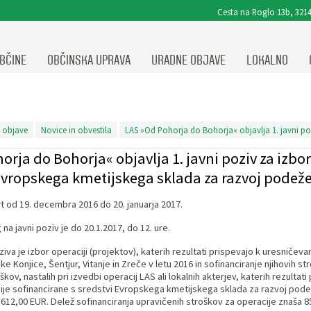
Cesta na Roglo 13b, 3214
BČINE
OBČINSKA UPRAVA
URADNE OBJAVE
LOKALNO
 objave
Novice in obvestila
rja do Bohorja« objavlja 1. javni poziv za izbor
 Evropskega kmetijskega sklada za razvoj podeže
ja
rt od 19. decembra 2016 do 20. januarja 2017.
na javni poziv je do 20.1.2017, do 12. ure.
va je izbor operaciji (projektov), katerih rezultati prispevajo k uresničev
ke Konjice, Šentjur, Vitanje in Zreče v letu 2016 in sofinanciranje njihovih
škov, nastalih pri izvedbi operacij LAS ali lokalnih akterjev, katerih rezultati
je sofinancirane s sredstvi Evropskega kmetijskega sklada za razvoj podežel
.612,00 EUR. Delež sofinanciranja upravičenih stroškov za operacije znaša 8