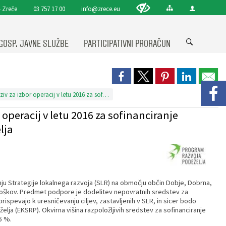
 Zreče
03 757 17 00
info@zrece.eu
GOSP. JAVNE SLUŽBE
PARTICIPATIVNI PRORAČUN
LAS »Od Pohorja do Bohorja« objavlja 1. javni poziv za izbor operacij v letu 2016 za sofinanciranje operacij iz Evropskega kmetijskega sklada za razvoj podeželja
 operacij v letu 2016 za sofinanciranje
lja
anju Strategije lokalnega razvoja (SLR) na območju občin Dobje, Dobrna,
 stroškov. Predmet podpore je dodelitev nepovratnih sredstev za
 prispevajo k uresničevanju ciljev, zastavljenih v SLR, in sicer bodo
ja (EKSRP). Okvirna višina razpoložljivih sredstev za sofinanciranje
5 %.