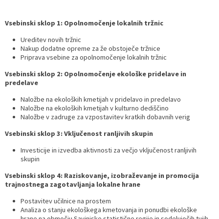
Vsebinski sklop 1: Opolnomočenje lokalnih tržnic
Ureditev novih tržnic
Nakup dodatne opreme za že obstoječe tržnice
Priprava vsebine za opolnomočenje lokalnih tržnic
Vsebinski sklop 2: Opolnomočenje ekološke pridelave in
predelave
Naložbe na ekoloških kmetijah v pridelavo in predelavo
Naložbe na ekoloških kmetijah v kulturno dediščino
Naložbe v zadruge za vzpostavitev kratkih dobavnih verig
Vsebinski sklop 3: Vključenost ranljivih skupin
Investicije in izvedba aktivnosti za večjo vključenost ranljivih
skupin
Vsebinski sklop 4: Raziskovanje, izobraževanje in promocija
trajnostnega zagotavljanja lokalne hrane
Postavitev učilnice na prostem
Analiza o stanju ekološkega kmetovanja in ponudbi ekološke
hrane na območju Savinjske statistične regije in sodelujočih tujih