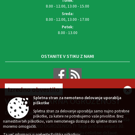
Torek:
8.00 - 12.00, 13.00 - 15.00
Sreda:
8.00 - 12.00, 13.00 - 17.00
Petek:
8.00 - 13.00
OSTANITE V STIKU Z NAMI
Izredno obvestilo
VREMENSKA NAPOVED
Spletna stran za nemoteno delovanje uporablja
VELIKA POŽARNA OGROŽENOST
piškotke
Spletna stran za delovanje uporablja samo nujno potrebne
Občinski štab civilne zaščite Občine Zreče vas obvešča, da
piškotke, za katere ne potrebujemo vaše privolitve. Brez
uprava republike Slovenije za zaščito in reševanje razglaša
namestitve teh piškotkov, vam nemotenega dostopa do spletne strani ne
VELIKO POŽARNO OGROŽENOST! Ta je pričela veljati 30.
Zasnova, izvedba in vzdrževanje: Sigmateh d.o.o.
moremo omogočiti.
julija 2026 in je razglašena na območju celotne države.
Splošni pogoji spletne strani
Center za varstvo osebnih podatkov
|
|
Za več informacij si preberite
Politika piškotkov
.