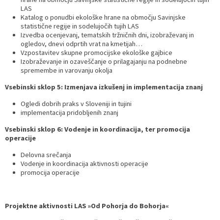
LAS
Katalog o ponudbi ekološke hrane na območju Savinjske
statistične regije in sodelujočih tujih LAS
Izvedba ocenjevanj, tematskih tržničnih dni, izobraževanj in
ogledov, dnevi odprtih vrat na kmetijah…
Vzpostavitev skupne promocijske ekološke gajbice
Izobraževanje in ozaveščanje o prilagajanju na podnebne
spremembe in varovanju okolja
Vsebinski sklop 5: Izmenjava izkušenj in implementacija znanj
Ogledi dobrih praks v Sloveniji in tujini
implementacija pridobljenih znanj
Vsebinski sklop 6: Vodenje in koordinacija, ter promocija
operacije
Delovna srečanja
Vodenje in koordinacija aktivnosti operacije
promocija operacije
Projektne aktivnosti LAS »Od Pohorja do Bohorja«