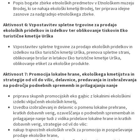
Popis bogate zbirke etnoloških predmetov v Etnološkem muzeju
Brodej, ki se nahaja ekološki kmetiji Brodej, ter priprava idejne
zasnove za nadgradnjo etnološkega zbirke.
Aktivnost 6: Vzpostavitev spletne trgovine za prodajo
ekoloških pridelkov in izdelkov ter oblikovanje tiskovin
Eko
turistične kmetije Urška
Vzpostavitev spletne trgovine za prodajo ekoloških pridelkov in
izdelkov na Eko turistični kmetiji Urška, prenova spletne strani,
oblikovanje brošur in letakov Eko turistične kmetije Urška,
oblikovanje etiket za ekološke produkte.
Aktivnost 7: Promocija lokalne hrane, ekološkega kmetijstva in
strategije od vil do vilic, delavnice, predavanja in izobraževanja
na področju podnebnih sprememb in prilagajanju nanje
priprava skupnih promocijskih eko gajbic z lokalnimi ekološkimi
izdelki vključenih ekoloških kmetij,
Izvedba izobraževanj in delavnic o pomenu lokalne prehrane,
kratkih dobavnih verig, ozaveščanja o podnebnih spremembah in
prilagajanje nanje tudi z vidika pridelave lokalne hrane in kratkih
dobavnih verig, strategije od vil do vilic:
nakup trajnostnih ekoloških vrečk za promocijo in pospeševanje
prodaje ekološke hrane,