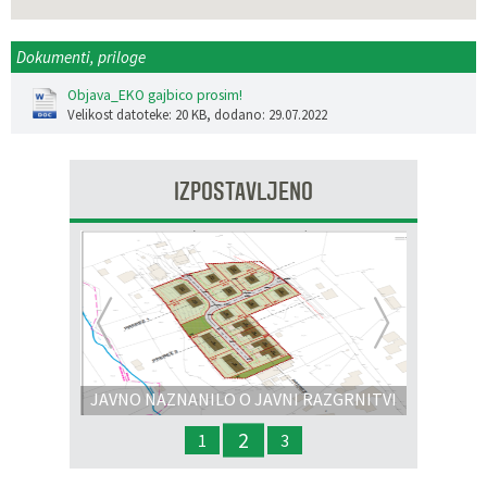
Dokumenti, priloge
Objava_EKO gajbico prosim!
Velikost datoteke: 20 KB
, dodano: 29.07.2022
IZPOSTAVLJENO
Prejšnja
Nasl
JAVNO NAZNANILO O JAVNI RAZGRNITVI
IN JAVNI OBRAVNAVI - OPPN na območju
2
1
3
OP8/009 – stanovanjsko območje Dobrava 3