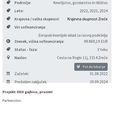
Področje:
Kmetijstvo, gozdarstvo in ribištvo
Razvojni programi
Predstavniki občine v svetih zavodov
Prijave in pobude
Splošni akti občine
Delovni čas zdravnikov
Ceniki
Leto:
2022, 2023, 2024
Krajevna / vaška skupnost:
Krajevna skupnost Zreče
Kronologija občine
Informacije javnega značaja
Društva
Viri sofinanciranja:
Fotogalerija
Lokalne volitve
Lokacije defibrilatorjev
Evropski kmetijski sklad za razvoj podeželja
Znesek, višina sofinanciranja:
99.869,19 EUR
Vizitka
Varuhov kotiček
Status - faza:
V teku
Naslov:
Cesta na Roglo 11j
,
3214 Zreče
Pot do lokacije
Začetek:
01.08.2022
Predviden zaključek:
30.09.2024
Projekt: EKO gajbico, prosim!
Partnerstvo: