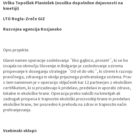
Urška Topolšek Planinšek (nosilka dopolnilne dejavnosti na
kmetiji)
LTO Rogla-Zreče GIZ
Razvojna agencija Kozjansko
Opis projekta:
Glavni namen operacije sodelovanja ˝Eko gajbico, prosim!˝, ki se bo
izvajala na območju Slovenije in Bolgarije je zasledovanje oziroma
prispevanje k doseganju strategije ˝Od vil do vilic˝, ki stremi k razvoju
pravičnega, zdravega in okolju prijaznega prehranskega sistema. Prav
s tem namenom je v operacijo vključenih kar 12 partnerjev z ekološkim
certifikatom, ki si prizadevajo k pridelavi, predelavi in uporabi zdrave,
lokalne in ekološke hrane. Operacija preko naložb na kmetijah ali
zadrugah prispeva k trajnostni ekološki proizvodnji hrane in predelavi
ekološke hrane, ter posredno k prehodu na zdrav in trajnostni način
prehranjevanja.
Vsebinski sklopi: