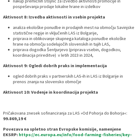
nakup premičnih stojnic za izvedbo aktivnosti promocije in
pospeševanja prodaje lokalne hrane in izdelkov
Aktivnost 8: Izvedba aktivnosti in vsebin projekta
analiza ekološke ponudbe in prodajnih mest na območju Savinjske
statistične regije in vključenih LAS iz Bolgarije,
priprava in oblikovanje skupnega kataloga ponudbe ekološke
hrane na območju sodelujočih slovenskih in tujih LAS,
priprava dogodka Šentjurjevo (priprava vsebin, dogodkov,
koordinacija prireditve) v letih 2023 in 2024,
Aktivnost 9: Ogledi dobrih praks in implementacija
ogled dobrih praks v partnerskih LAS-ih in LAS iz Bolgarije in
prenos znanja na slovensko območje
Aktivnost 10: Vodenje in koordinacija projekta
Pričakovana znesek sofinanciranja za LAS »Od Pohorja do Bohorja«:
99.869,19 €
Povezava na spletno stran Evropske komisije, namenjene
EKSRP:
https://ec.europa.eu/info/food-farming-fisheries/key-