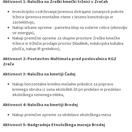
Aktivnost 1: Naložba na Zreški kmečki tržnici v Zrečah
Investicijsko vzdrževanje/prenova dotrajane zunanjosti pokrite
tržnice (prenova montažne stene z leseno konstrukcijo in
zasteklitvijo,
Nakup urbane opreme - pametna klop na solarne celice (obnovljiv
vir energije),
Nakup premične opreme za skupne prostore Zreške kmečke
tržnice in tržnični prodajni prostor (hladilnik, indukcijska kuhalna
plošča, nakup IR grelnikov),
Aktivnost 2: Postavitev
Multimata
pred poslovalnico KGZ
Zreče
Aktivnost 3: Naložba na kmetiji
Čadej
Nakup horizontalne krmilno-mešalne prikolice za pripravo
krmnega obroka iz sena ekoloških žit pri pridelavi in predelavi
ekološkega senenega mleka,
Aktivnost 4: Naložba na kmetiji
Brodej
Nakup premične opreme za obdelavo ekološkega mesa
Aktivnost 5: Nadgradnja Etnološkega muzeja
Brodej