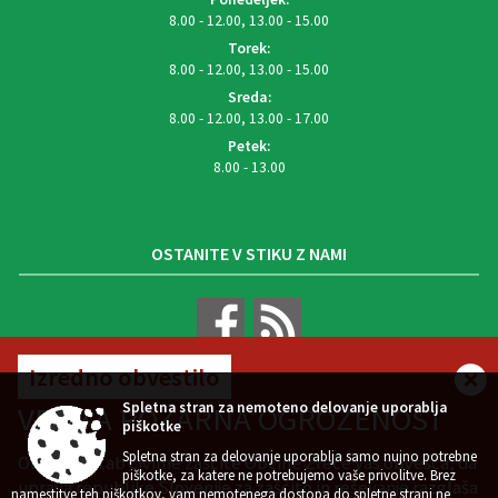
8.00 - 12.00, 13.00 - 15.00
Torek:
8.00 - 12.00, 13.00 - 15.00
Sreda:
8.00 - 12.00, 13.00 - 17.00
Petek:
8.00 - 13.00
OSTANITE V STIKU Z NAMI
Izredno obvestilo
VREMENSKA NAPOVED
Spletna stran za nemoteno delovanje uporablja
VELIKA POŽARNA OGROŽENOST
piškotke
Spletna stran za delovanje uporablja samo nujno potrebne
Občinski štab civilne zaščite Občine Zreče vas obvešča, da
piškotke, za katere ne potrebujemo vaše privolitve. Brez
uprava republike Slovenije za zaščito in reševanje razglaša
namestitve teh piškotkov, vam nemotenega dostopa do spletne strani ne