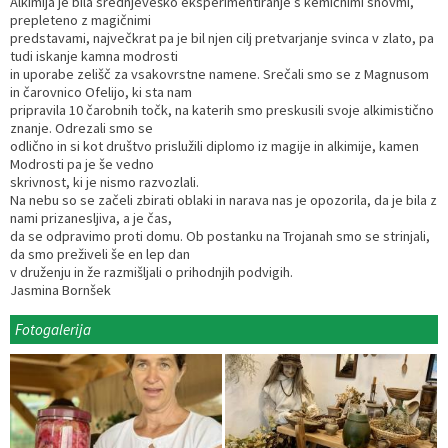
Alkimija je bila srednjeveško eksperimentiranje s kemičnimi snovmi,
prepleteno z magičnimi
predstavami, največkrat pa je bil njen cilj pretvarjanje svinca v zlato, pa
tudi iskanje kamna modrosti
in uporabe zelišč za vsakovrstne namene. Srečali smo se z Magnusom
in čarovnico Ofelijo, ki sta nam
pripravila 10 čarobnih točk, na katerih smo preskusili svoje alkimistično
znanje. Odrezali smo se
odlično in si kot društvo prislužili diplomo iz magije in alkimije, kamen
Modrosti pa je še vedno
skrivnost, ki je nismo razvozlali.
Na nebu so se začeli zbirati oblaki in narava nas je opozorila, da je bila z
nami prizanesljiva, a je čas,
da se odpravimo proti domu. Ob postanku na Trojanah smo se strinjali,
da smo preživeli še en lep dan
v druženju in že razmišljali o prihodnjih podvigih.
Jasmina Bornšek
Fotogalerija