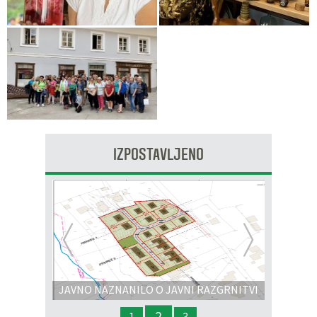
IZPOSTAVLJENO
Prejšnja
Nasl
JAVNO NAZNANILO O JAVNI RAZGRNITVI
IN JAVNI OBRAVNAVI - OPPN na območju
2
1
3