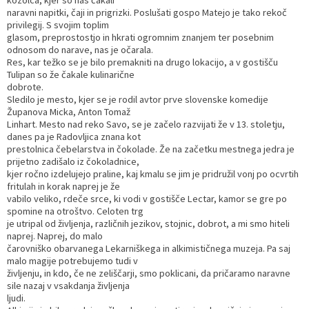
naravni napitki, čaji in prigrizki. Poslušati gospo Matejo je tako rekoč
privilegij. S svojim toplim
glasom, preprostostjo in hkrati ogromnim znanjem ter posebnim
odnosom do narave, nas je očarala.
Res, kar težko se je bilo premakniti na drugo lokacijo, a v gostišču
Tulipan so že čakale kulinarične
dobrote.
Sledilo je mesto, kjer se je rodil avtor prve slovenske komedije
Županova Micka, Anton Tomaž
Linhart. Mesto nad reko Savo, se je začelo razvijati že v 13. stoletju,
danes pa je Radovljica znana kot
prestolnica čebelarstva in čokolade. Že na začetku mestnega jedra je
prijetno zadišalo iz čokoladnice,
kjer ročno izdelujejo praline, kaj kmalu se jim je pridružil vonj po ocvrtih
fritulah in korak naprej je že
vabilo veliko, rdeče srce, ki vodi v gostišče Lectar, kamor se gre po
spomine na otroštvo. Celoten trg
je utripal od življenja, različnih jezikov, stojnic, dobrot, a mi smo hiteli
naprej. Naprej, do malo
čarovniško obarvanega Lekarniškega in alkimističnega muzeja. Pa saj
malo magije potrebujemo tudi v
življenju, in kdo, če ne zeliščarji, smo poklicani, da pričaramo naravne
sile nazaj v vsakdanja življenja
ljudi.