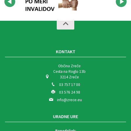
KONTAKT
Občina Zreče
Cesta na Roglo 13b
3214 Zreče
03 757 17 00
03 576 24 98
info@zrece.eu
URADNE URE
Ponedeljek: