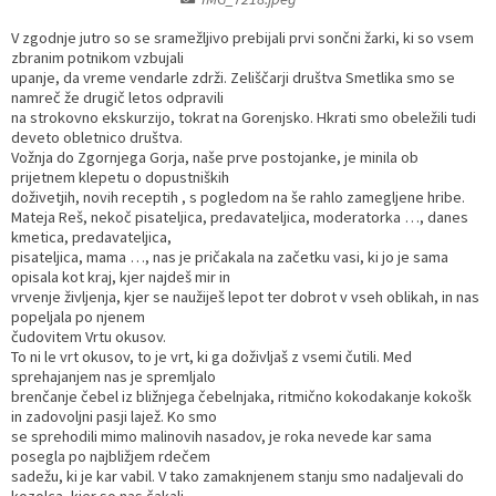
Razvojni programi
Predstavniki občine v svetih zavodov
Prijave in pobude
Splošni akti občine
Delovni čas zdravnikov
Ceniki
V zgodnje jutro so se sramežljivo prebijali prvi sončni žarki, ki so vsem
zbranim potnikom vzbujali
upanje, da vreme vendarle zdrži. Zeliščarji društva Smetlika smo se
Kronologija občine
Informacije javnega značaja
Društva
namreč že drugič letos odpravili
na strokovno ekskurzijo, tokrat na Gorenjsko. Hkrati smo obeležili tudi
deveto obletnico društva.
Fotogalerija
Lokalne volitve
Lokacije defibrilatorjev
Vožnja do Zgornjega Gorja, naše prve postojanke, je minila ob
prijetnem klepetu o dopustniških
doživetjih, novih receptih , s pogledom na še rahlo zamegljene hribe.
Vizitka
Varuhov kotiček
Mateja Reš, nekoč pisateljica, predavateljica, moderatorka …, danes
kmetica, predavateljica,
pisateljica, mama …, nas je pričakala na začetku vasi, ki jo je sama
opisala kot kraj, kjer najdeš mir in
vrvenje življenja, kjer se naužiješ lepot ter dobrot v vseh oblikah, in nas
popeljala po njenem
čudovitem Vrtu okusov.
To ni le vrt okusov, to je vrt, ki ga doživljaš z vsemi čutili. Med
sprehajanjem nas je spremljalo
brenčanje čebel iz bližnjega čebelnjaka, ritmično kokodakanje kokošk
in zadovoljni pasji lajež. Ko smo
se sprehodili mimo malinovih nasadov, je roka nevede kar sama
posegla po najbližjem rdečem
sadežu, ki je kar vabil. V tako zamaknjenem stanju smo nadaljevali do
kozolca, kjer so nas čakali