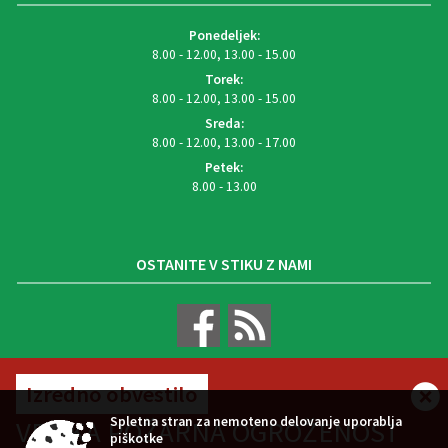
Ponedeljek:
8.00 - 12.00, 13.00 - 15.00
Torek:
8.00 - 12.00, 13.00 - 15.00
Sreda:
8.00 - 12.00, 13.00 - 17.00
Petek:
8.00 - 13.00
OSTANITE V STIKU Z NAMI
Izredno obvestilo
VREMENSKA NAPOVED
Spletna stran za nemoteno delovanje uporablja
VELIKA POŽARNA OGROŽENOST
piškotke