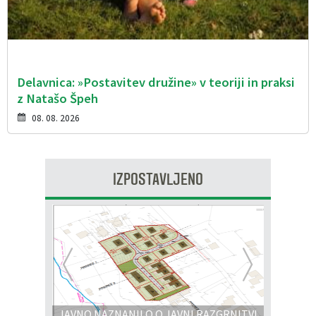
Delavnica: »Postavitev družine» v teoriji in praksi
z Natašo Špeh
08. 08. 2026
IZPOSTAVLJENO
Prejšnja
Nasl
JAVNO NAZNANILO O JAVNI RAZGRNITVI