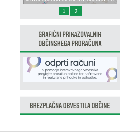
IN JAVNI OBRAVNAVI - OPPN na območju
2
1
OP8/009 – stanovanjsko območje Dobrava 3
GRAFIČNI PRIKAZOVALNIK
OBČINSKEGA PRORAČUNA
BREZPLAČNA OBVESTILA OBČINE