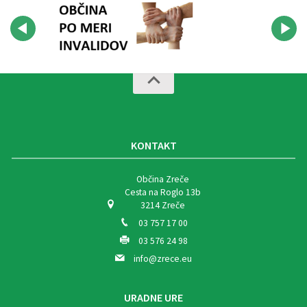
KONTAKT
Občina Zreče
Cesta na Roglo 13b
3214 Zreče
03 757 17 00
03 576 24 98
info@zrece.eu
URADNE URE