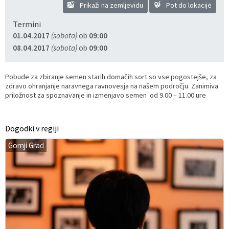
Prikaži na zemljevidu
Pot do lokacije
Razvojni programi
Predstavniki občine v svetih zavodov
Prijave in pobude
Splošni akti občine
Delovni čas zdravnikov
Ceniki
Termini
01.04.2017
(sobota)
ob
09:00
Kronologija občine
Informacije javnega značaja
Društva
08.04.2017
(sobota)
ob
09:00
Fotogalerija
Lokalne volitve
Lokacije defibrilatorjev
Pobude za zbiranje semen starih domačih sort so vse pogostejše, za
zdravo ohranjanje naravnega ravnovesja na našem področju. Zanimiva
Vizitka
Varuhov kotiček
priložnost za spoznavanje in izmenjavo semen od 9.00 – 11.00 ure
Dogodki v regiji
Gornji Grad