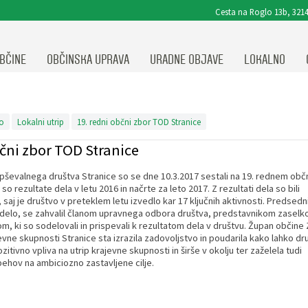
Cesta na Roglo 13b, 3214
BČINE
OBČINSKA UPRAVA
URADNE OBJAVE
LOKALNO
o
Lokalni utrip
19. redni občni zbor TOD Stranice
bčni zbor TOD Stranice
lepševalnega društva Stranice so se dne 10.3.2017 sestali na 19. rednem ob
so rezultate dela v letu 2016 in načrte za leto 2017. Z rezultati dela so bili
, saj je društvo v preteklem letu izvedlo kar 17 ključnih aktivnosti. Predsedn
ja
l delo, se zahvalil članom upravnega odbora društva, predstavnikom zaselko
m, ki so sodelovali in prispevali k rezultatom dela v društvu. Župan občine
evne skupnosti Stranice sta izrazila zadovoljstvo in poudarila kako lahko dr
itivno vpliva na utrip krajevne skupnosti in širše v okolju ter zaželela tudi
hov na ambiciozno zastavljene cilje.