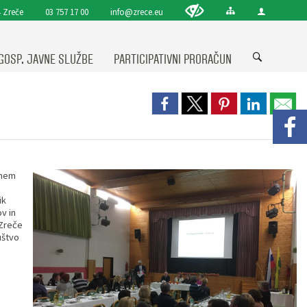
 Zreče
03 757 17 00
info@zrece.eu
GOSP. JAVNE SLUŽBE
PARTICIPATIVNI PRORAČUN
čnem
ik
v in
 Zreče
uštvo