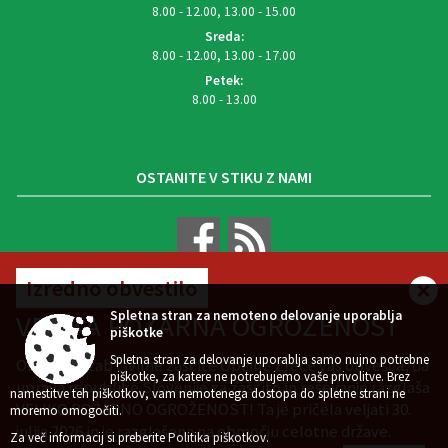
8.00 - 12.00, 13.00 - 15.00
Sreda:
8.00 - 12.00, 13.00 - 17.00
Petek:
8.00 - 13.00
OSTANITE V STIKU Z NAMI
Izredno obvestilo
VREMENSKA NAPOVED
Spletna stran za nemoteno delovanje uporablja
VELIKA POŽARNA OGROŽENOST
piškotke
Spletna stran za delovanje uporablja samo nujno potrebne
Občinski štab civilne zaščite Občine Zreče vas obvešča, da
piškotke, za katere ne potrebujemo vaše privolitve. Brez
uprava republike Slovenije za zaščito in reševanje razglaša
namestitve teh piškotkov, vam nemotenega dostopa do spletne strani ne
VELIKO POŽARNO OGROŽENOST! Ta je pričela veljati 30.
Zasnova, izvedba in vzdrževanje: Sigmateh d.o.o.
moremo omogočiti.
julija 2026 in je razglašena na območju celotne države.
Splošni pogoji spletne strani
Center za varstvo osebnih podatkov
|
|
Za več informacij si preberite
Politika piškotkov
.