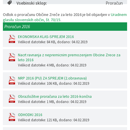
Vsebinski sklop:
Proračun
Razvojni programi
Predstavniki občine v svetih zavodov
Prijave in pobude
Splošni akti občine
Delovni čas zdravnikov
Ceniki
Odlok o proračunu Občine Zreče za leto 2016 je bil objavljen v
Uradnem
glasilu slovenskih občin, št. 70/15
.
Kronologija občine
Informacije javnega značaja
Društva
Proračun 2016
EKONOMSKA KLAS-SPREJEM 2016
Fotogalerija
Lokalne volitve
Lokacije defibrilatorjev
Velikost datoteke: 84 KB
, dodano: 04.02.2019
Vizitka
Varuhov kotiček
Nacrt ravnanja z nepremicnim premozenjem Obcine Zrece za
leto 2016
Velikost datoteke: 4 MB
, dodano: 04.02.2019
NRP 2016 (PU) ZA SPREJEM (2.obravnava)
Velikost datoteke: 106 KB
, dodano: 04.02.2019
Obrazložitve proračuna za leto 2016-končna
Velikost datoteke: 1 MB
, dodano: 04.02.2019
ODHODKI 2016
Velikost datoteke: 121 KB
, dodano: 04.02.2019