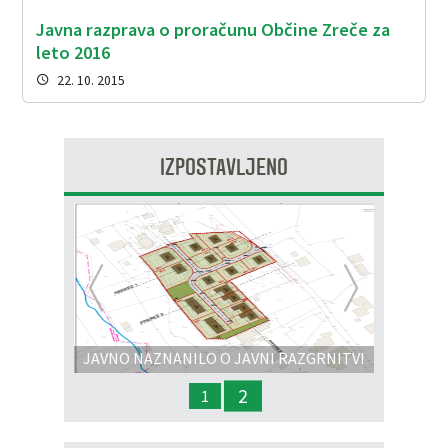
Javna razprava o proračunu Občine Zreče za
leto 2016
22. 10. 2015
IZPOSTAVLJENO
Prejšnja
Nasl
JAVNO NAZNANILO O JAVNI RAZGRNITVI
IN JAVNI OBRAVNAVI - OPPN na območju
2
1
OP8/009 – stanovanjsko območje Dobrava 3