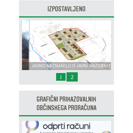
IZPOSTAVLJENO
Prejšnja
Nasl
JAVNO NAZNANILO O JAVNI RAZGRNITVI
IN JAVNI OBRAVNAVI - OPPN na območju
2
1
OP8/009 – stanovanjsko območje Dobrava 3
GRAFIČNI PRIKAZOVALNIK
OBČINSKEGA PRORAČUNA