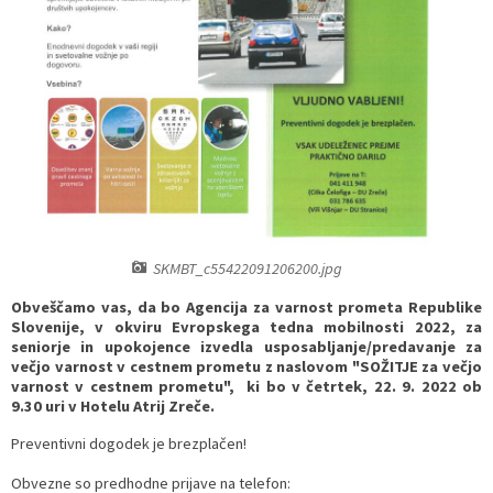
Razvojni programi
Predstavniki občine v svetih zavodov
Prijave in pobude
Splošni akti občine
Delovni čas zdravnikov
Ceniki
Kronologija občine
Informacije javnega značaja
Društva
Fotogalerija
Lokalne volitve
Lokacije defibrilatorjev
Vizitka
Varuhov kotiček
SKMBT_c55422091206200.jpg
Obveščamo vas, da bo Agencija za varnost prometa Republike
Slovenije, v okviru Evropskega tedna mobilnosti 2022, za
seniorje in upokojence izvedla usposabljanje/predavanje za
večjo varnost v cestnem prometu z naslovom "SOŽITJE za večjo
varnost v cestnem prometu", ki bo v četrtek, 22. 9. 2022 ob
9.30 uri v Hotelu Atrij Zreče.
Preventivni dogodek je brezplačen!
Obvezne so predhodne prijave na telefon: